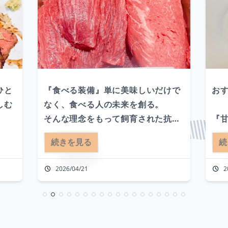
ひと
『食べる装備』単に美味しいだけで
おす
しむ
なく、食べる人の未来を創る。

そんな理念をもって飼育された抗生
『
剤ホルモン剤などを投与しない無添
タ』
続きを見る
続
にあ
加黒毛和牛。

も
明日の自分を強くしたい時に、その
的
2026/04/21
2
ータ
一口が限界を押し上げてくれる事で
ラビ
しょう。

気に
そ
プラ
お料理はロースト、カルパッチョデ
め