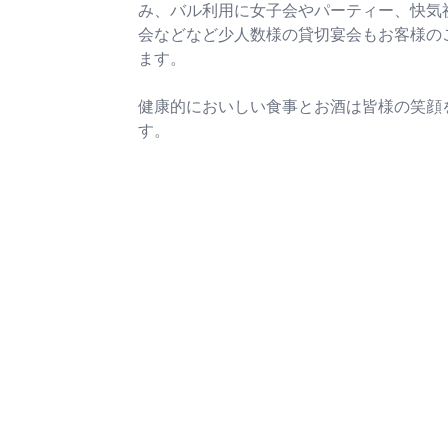
気兼ねなく笑い合える空間で、
み、バル利用に女子会やパーティー、快気
会などなど少人数様の貸切宴会もお客様の
*^^*)
ランク上のディナーを。

ます。
洗練された空間と、生産者の想
健康的においしい食事とお酒は皆様の笑顔
宿る一皿で、貴方様の大切なひ
す。
きを演出いたします。

接待利用、貸切のご相談なども
軽にお問い合わせください。

trattorìaPIGNA