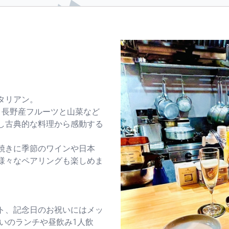
ィマンゾにてご提供。

に
で当
酸味
題
とろける牛肉とは違い、噛むほどに
味わい深い藁焼き無添加黒毛和牛が
じ
れた
五感をくすぐります。

は
続
べも
コース料理や特別なディナー、大切
が
タリアン。
な接待や記念日にもご利用くださ
る当
、長野産フルーツと山菜など
い。

し古典的な料理から感動する
職
：落
歓迎会などの宴会、貸切も承りま
ご
焼きに季節のワインや日本
様々なペアリングも楽しめま
。

す。お気軽にお問い合わせくださ
プラ
い。
要な
ト、記念日のお祝いにはメッ
会：
いのランチや昼飲み1人飲