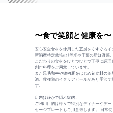
出ムービーの上映や
イベートな空間が魅力です。

今回ご紹介するのは、心ゆくま
るお客様もいらっし
店の魅力を堪能できる「飲み放
150分付コース（7,000円）」。

メイン料理には、旨味が凝縮さ
〜食で笑顔と健康を〜
代わって、私たちが
「黒毛和牛」

めの『隠密作戦』を
名物の藁焼きを味わえる２種食
安心安全食材を使用した五感をくすぐるイ


お楽しみいただけます。

新潟産特定栽培の1等米や千葉の新鮮野菜
めに何かしたい」と
こだわりの食材をひとつひとつ丁寧に調理
手配から音楽の選定
＜こんなシーンに最適です＞

創作料理をご用意しています。
お客様の『共犯者』
　大切な方との記念日・誕生日
また黒毛和牛や銘柄豚をはじめ旬食材の藁
酒、数種類のイタリアビールがあり季節で
プライズを練り上げ
ち着いた空間で至福のひとときを
す。
　 お仕事仲間との会食・接待：
イベート感が保たれるため、重
店内は静かで隠れ家的。
なたの想いを聞かせ
会話もスムーズに。

ご利用目的は様々で特別なディナーやデー


　親しいご友人との贅沢な女子
セージプレートもご用意致します。 日常使