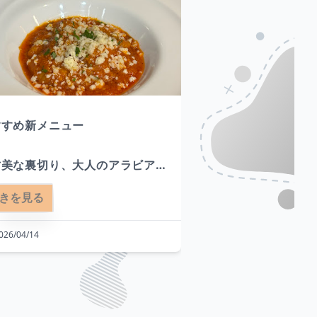
すめ新メニュー

いつもPIGNAを
うございます。

甘美な裏切り、大人のアラビアー
３月中の営業は満席


き

きを見る
続きを見る
ちもち。とろける。そして刺激
その他のお客様へ
？さつまいもの手練りニョッキア
ました。

026/04/14
2026/03/24
アータ。

これもひとえにご
した皆様の支えが
のヒトクチの為、一つ一つ心を込
深く感謝しておりま
て手練りしたサツマイモニョッキ