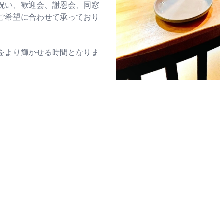
ワン
祝い、歓迎会、謝恩会、同窓
ご希望に合わせて承っており
いが
をより輝かせる時間となりま
とと
お気