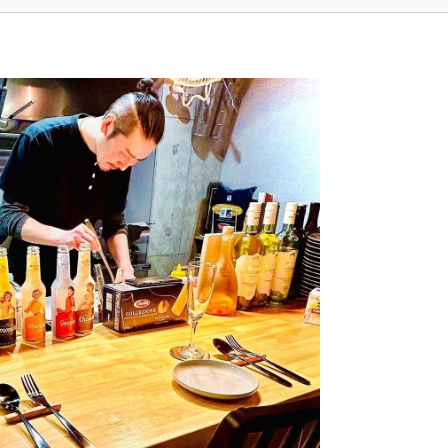
合わせるのはフレッシュトマトの
４月は空席日が多数
と甘味を浴びたピリ辛ソース。

新生活の始まりと
が

ゃが芋ではなく薩摩芋を選んだの
スタッフ一同ここ
、ほんのり甘く美味しく満腹感も
なしをさせて頂きま
く上、血糖値への影響が少ないの
船橋駅前の隠れ家

特徴。健康を大切にしたいと考え
ワインと自然派イ
店ならではの新商品。

trattoria PIGNA

送別会・歓迎会・
人の味と『甘美の裏切り』を是非
のご利用や

体験下さい。
記念日利用も承って
オリジナルプラン
お問い合わせくだ