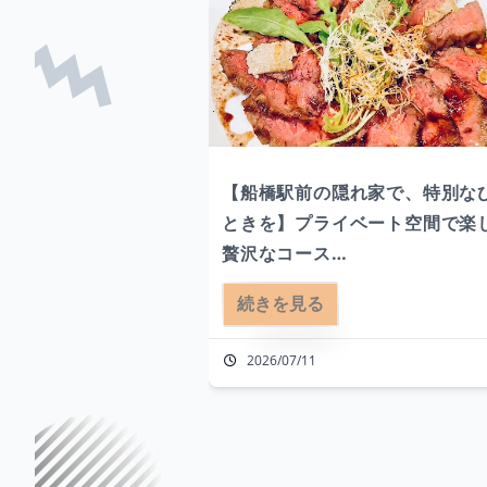
贈る、一生モノの
【船橋駅前の隠れ家で、特別な
riaPIGNAで』

ときを】プライベート空間で楽
贅沢なコース

生日、還暦祝いに昇
続きを見る
喧騒を離れ、階段を上がった先
周囲を気にせず過ご
る大人の隠れ家
2026/07/11
空間で。

「trattoriaPIGNA」※エレベ
ートや花束の手配は
ー有り

2階に位置する当店は、周りを
際にはプロジェクタ
せずゆったりと会話を楽しめる